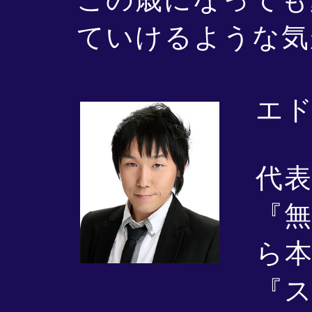
ていけるような気
エド
代
『
ら本
『ス