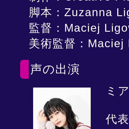
脚本：Zuzanna Li
監督：Maciej Ligo
美術監督：Maciej R
声の出演
ミア
代