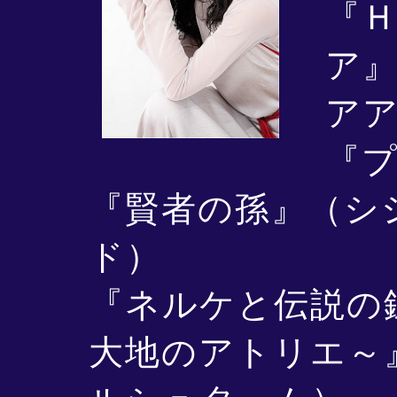
『
ア
ア
『
『賢者の孫』（シ
ド）
『ネルケと伝説の
大地のアトリエ～