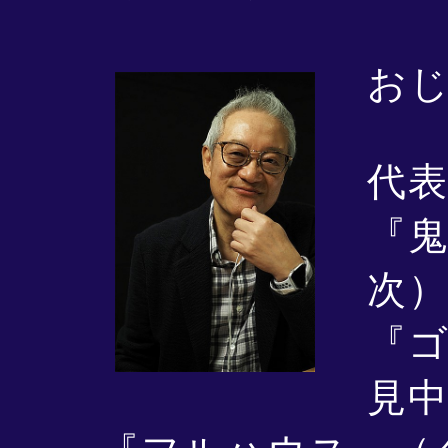
おじ
代
『
次
『
見