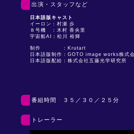
出演・スタッフなど
日本語版キャスト
イーロン：村瀬 歩
８号機 ：木村 香央里
宇宙船AI：松川 裕輝
制作 ：Krutart
日本語版制作：GOTO image works株式
日本語版配給：株式会社五藤光学研究所
番組時間 ３５／３０／２５分
トレーラー