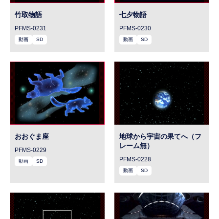
竹取物語
七夕物語
PFMS-0231
PFMS-0230
動画
SD
動画
SD
おおぐま座
地球から宇宙の果てへ（フ
レーム無）
PFMS-0229
PFMS-0228
動画
SD
動画
SD