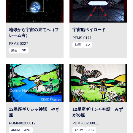
地球から宇宙の果てへ（フ
宇宙船ペイロード
レーム有）
PFMS-0171
PFMS-0227
動画
SD
動画
SD
12星座ギリシャ神話 やぎ
12星座ギリシャ神話 みず
座
がめ座
PDMI-00200012
PDMI-00200011
4KDM
JPG
4KDM
JPG