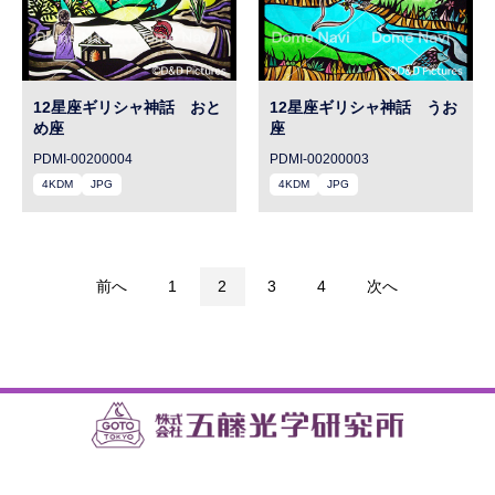
12星座ギリシャ神話 おと
12星座ギリシャ神話 うお
め座
座
PDMI-00200004
PDMI-00200003
4KDM
JPG
4KDM
JPG
前へ
1
2
3
4
次へ