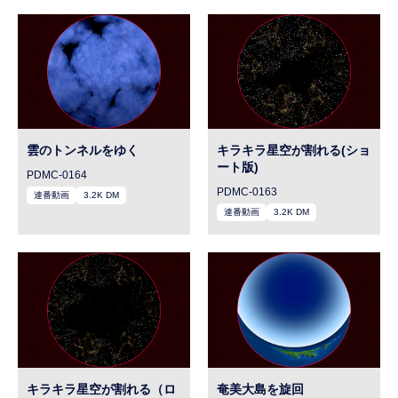
雲のトンネルをゆく
キラキラ星空が割れる(ショ
ート版)
PDMC-0164
PDMC-0163
連番動画
3.2K DM
連番動画
3.2K DM
キラキラ星空が割れる（ロ
奄美大島を旋回