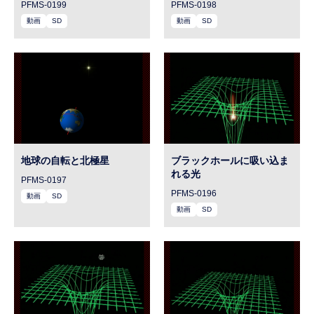
PFMS-0199
PFMS-0198
動画
SD
動画
SD
地球の自転と北極星
ブラックホールに吸い込ま
れる光
PFMS-0197
PFMS-0196
動画
SD
動画
SD