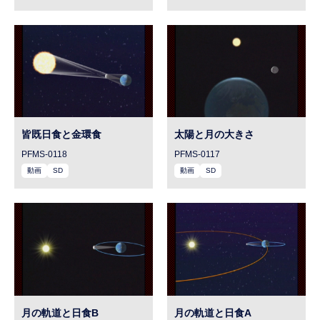
皆既日食と金環食
太陽と月の大きさ
PFMS-0118
PFMS-0117
動画
SD
動画
SD
月の軌道と日食B
月の軌道と日食A