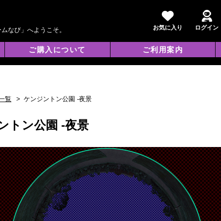
お気に入り
ログイン
ームなび」へようこそ。
ご購入について
ご利用案内
一覧
ケンジントン公園 -夜景
ントン公園 -夜景