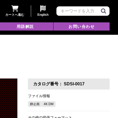
カートへ進む
English
用語解説
お問い合わせ
カタログ番号：
SDSI-0017
ファイル情報
静止画
4K DM
その他の提供フォーマット