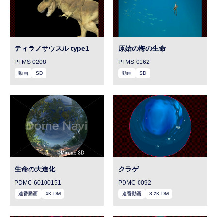
ティラノサウスル type1
原始の海の生命
PFMS-0208
PFMS-0162
動画
SD
動画
SD
生命の大進化
クラゲ
PDMC-60100151
PDMC-0092
連番動画
4K DM
連番動画
3.2K DM