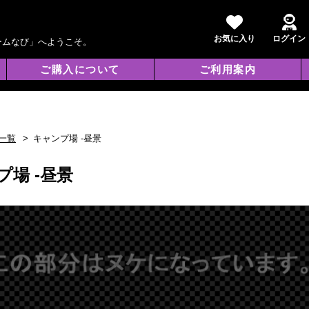
お気に入り
ログイン
ームなび」へようこそ。
ご購入について
ご利用案内
一覧
キャンプ場 -昼景
プ場 -昼景