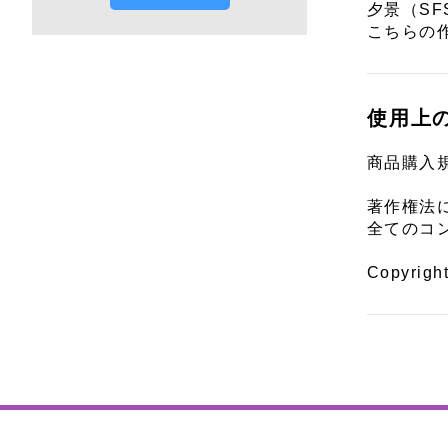
夕景（SFS
こちらの
使用上
商品購入
著作権法
全てのコ
Copyrigh