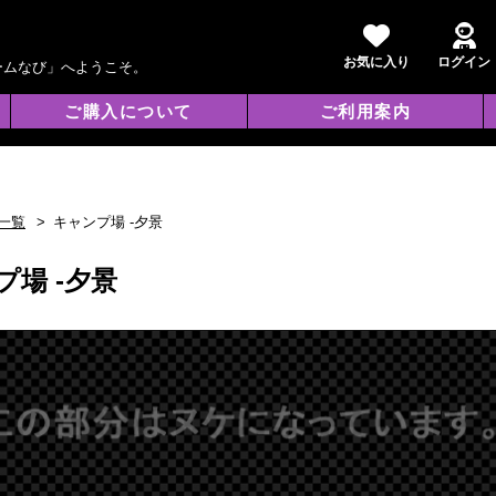
お気に入り
ログイン
ームなび」へようこそ。
ご購入について
ご利用案内
一覧
キャンプ場 -夕景
プ場 -夕景