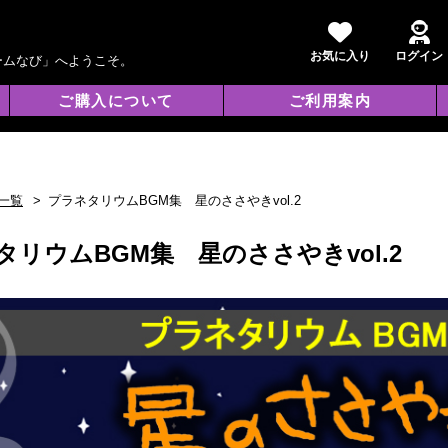
お気に入り
ログイン
ームなび」へようこそ。
ご購入について
ご利用案内
一覧
プラネタリウムBGM集 星のささやきvol.2
タリウムBGM集 星のささやきvol.2